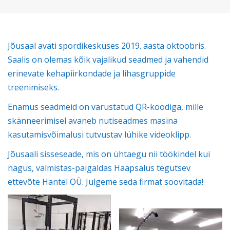
Jõusaal avati spordikeskuses 2019. aasta oktoobris.
Saalis on olemas kõik vajalikud seadmed ja vahendid
erinevate kehapiirkondade ja lihasgruppide
treenimiseks.
Enamus seadmeid on varustatud QR-koodiga, mille
skänneerimisel avaneb nutiseadmes masina
kasutamisvõimalusi tutvustav lühike videoklipp.
Jõusaali sisseseade, mis on ühtaegu nii töökindel kui
nägus, valmistas-paigaldas Haapsalus tegutsev
ettevõte Hantel OÜ. Julgeme seda firmat soovitada!