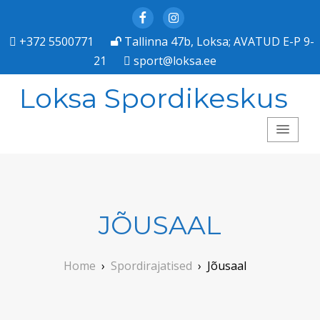
Facebook
Instagram
+372 5500771
Tallinna 47b, Loksa; AVATUD E-P 9-
21
sport@loksa.ee
Loksa Spordikeskus
JÕUSAAL
Home
›
Spordirajatised
›
Jõusaal