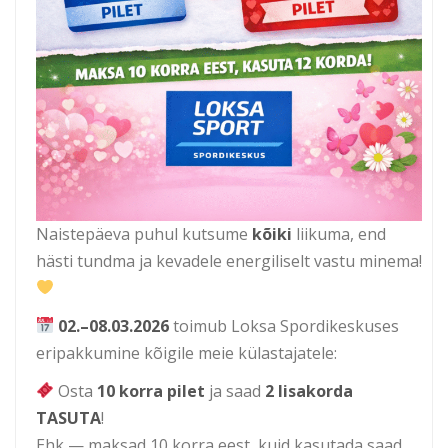
Naistepäeva puhul kutsume
kõiki
liikuma, end
hästi tundma ja kevadele energiliselt vastu minema!
02.–08.03.2026
toimub Loksa Spordikeskuses
eripakkumine kõigile meie külastajatele:
Osta
10 korra pilet
ja saad
2 lisakorda
TASUTA
!
Ehk — maksad 10 korra eest, kuid kasutada saad