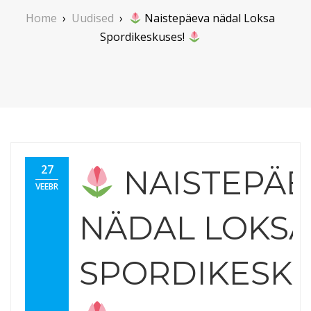
Home
›
Uudised
›
Naistepäeva nädal Loksa
Spordikeskuses!
27
NAISTEPÄE
VEEBR
NÄDAL LOKS
SPORDIKESKU