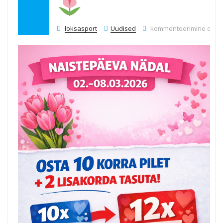
Naistepäeva nädal Lok
loksasport
Uudised
kommenteerimine on välj