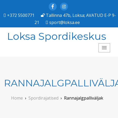
Facebook
Instagram
+372 5500771
Tallinna 47b, Loksa; AVATUD E-P 9-
21
sport@loksa.ee
Loksa Spordikeskus
RANNAJALGPALLIVÄLJ
Home
›
Spordirajatised
›
Rannajalgpalliväljak