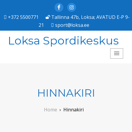
Facebook
Instagram
+372 5500771
Tallinna 47b, Loksa; AVATUD E-P 9-
21
sport@loksa.ee
Loksa Spordikeskus
HINNAKIRI
Home
›
Hinnakiri