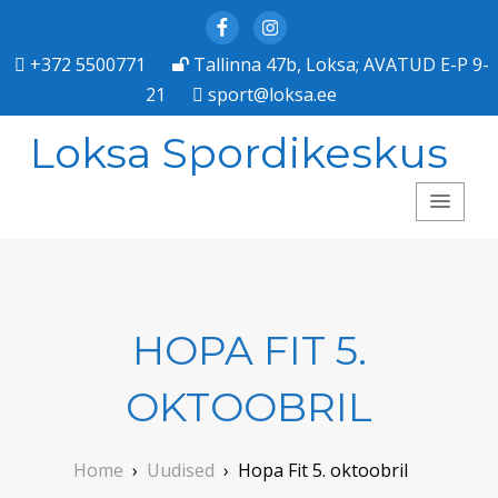
Facebook
Instagram
+372 5500771
Tallinna 47b, Loksa; AVATUD E-P 9-
21
sport@loksa.ee
Loksa Spordikeskus
HOPA FIT 5.
OKTOOBRIL
Home
›
Uudised
›
Hopa Fit 5. oktoobril