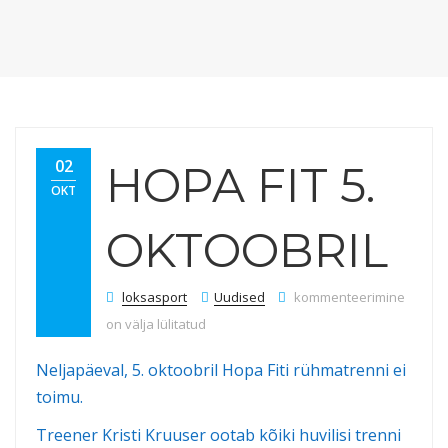
02
HOPA FIT 5.
OKT
OKTOOBRIL
Hopa Fit 5. oktoobril
loksasport
Uudised
kommenteerimine
on välja lülitatud
Neljapäeval, 5. oktoobril Hopa Fiti rühmatrenni ei
toimu.
Treener Kristi Kruuser ootab kõiki huvilisi trenni