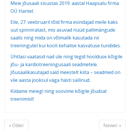
Meie jõusaali sisustas 2019. aastal Haapsalu firma
OÜ Hantel.
Eile, 27. veebruaril tõid firma esindajad meile kaks
uut spinniratast, mis asuvad nüüd pallimängude
saalis ning mida on võimalik kasutada nii
treeningutel kui kooli kehalise kasvatuse tundides.
Ühtlasi vaatasid nad üle ning tegid hoolduse kõigile
jõu- ja kardiotreeningusaali seadmetele.
Jõusaalikasutajad said meestelt kiita – seadmed on
viie aasta jooksul väga hästi säilinud.
Kiidame meiegi ning soovime kõigile jõudsat
treenimist!
« Older
Newer »