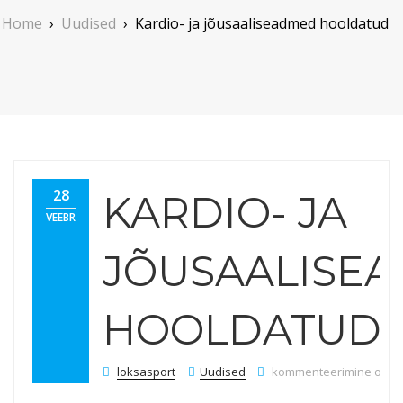
Home
›
Uudised
›
Kardio- ja jõusaaliseadmed hooldatud
28
KARDIO- JA
VEEBR
JÕUSAALISE
HOOLDATUD
Kardio- ja jõusaalisea
loksasport
Uudised
kommenteerimine on välj