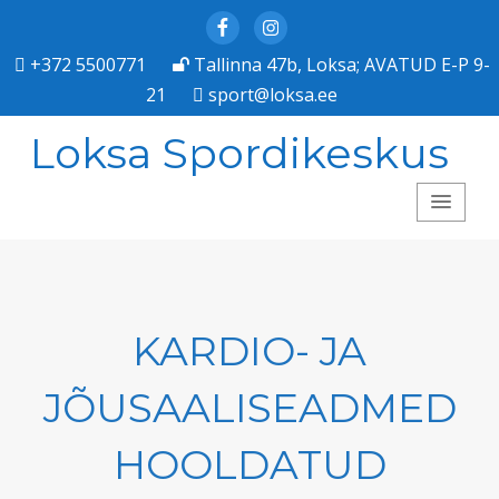
Facebook
Instagram
+372 5500771
Tallinna 47b, Loksa; AVATUD E-P 9-
21
sport@loksa.ee
Loksa Spordikeskus
KARDIO- JA
JÕUSAALISEADMED
HOOLDATUD