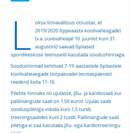
L
oksa linnavalitsus otsustas, et
2019/2020 õppeaasta koolivaheagadel
(v.a. suvevaheajal 10. juunist kuni 31.
augustini) saavad õpilased
spordikeskuse teenuseid kasutada soodushinnaga.
Soodushinnad kehtivad 7-19-aastastele õpilastele
koolivaheaegade tööpäevadel (esmaspäevast
reedeni) kella 11-16.
Piletite hinnaks nii ujulasse, jõu- ja kardiosaali kui
pallimängude saali on 1.50 eurot. Ujulas saab
sooduspiletiga viibida kuni 1,5 tundi,
treeningsaalides kuni 2 tundi. Pallimängude saali
piletiga ei saa kasutada jõu- ega kardiotreeningu