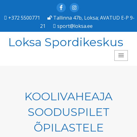
Facebook
Instagram
+372 5500771
Tallinna 47b, Loksa; AVATUD E-P 9-
21
sport@loksa.ee
Loksa Spordikeskus
KOOLIVAHEAJA
SOODUSPILET
ÕPILASTELE