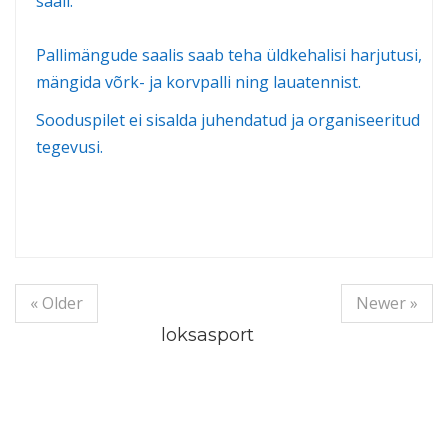
saali.
Pallimängude saalis saab teha üldkehalisi harjutusi,
mängida võrk- ja korvpalli ning lauatennist.
Sooduspilet ei sisalda juhendatud ja organiseeritud
tegevusi.
« Older
Newer »
loksasport