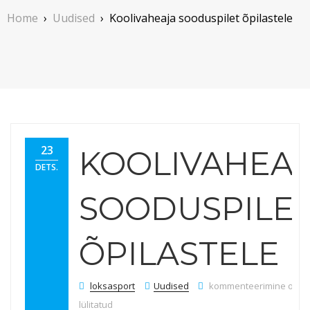
Home
›
Uudised
›
Koolivaheaja sooduspilet õpilastele
23
KOOLIVAHEA
DETS.
SOODUSPILE
ÕPILASTELE
Koolivaheaja sooduspile
loksasport
Uudised
kommenteerimine on vä
lülitatud