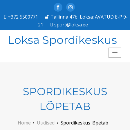
Facebook
Instagram
+372 5500771
Tallinna 47b, Loksa; AVATUD E-P 9-
21
sport@loksa.ee
Loksa Spordikeskus
SPORDIKESKUS
LÕPETAB
Home
›
Uudised
›
Spordikeskus lõpetab