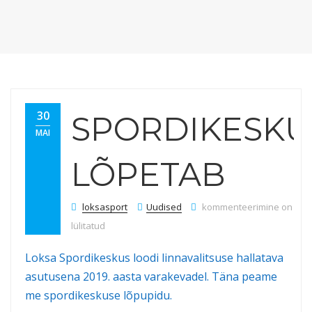
30
SPORDIKESKU
MAI
LÕPETAB
Spordikeskus lõpetab
loksasport
Uudised
kommenteerimine on välj
lülitatud
Loksa Spordikeskus loodi linnavalitsuse hallatava
asutusena 2019. aasta varakevadel. Täna peame
me spordikeskuse lõpupidu.