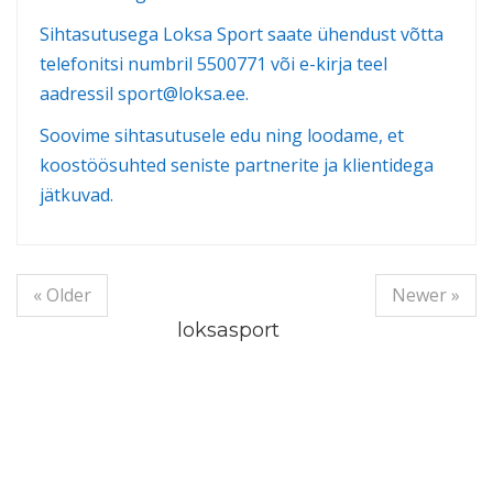
Sihtasutusega Loksa Sport saate ühendust võtta
telefonitsi numbril 5500771 või e-kirja teel
aadressil sport@loksa.ee.
Soovime sihtasutusele edu ning loodame, et
koostöösuhted seniste partnerite ja klientidega
jätkuvad.
« Older
Newer »
loksasport