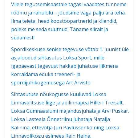
Viiele tegutsemisaastale tagasi vaadates tunneme
rõõmu ja rahulolu – jõudsime väga palju ära teha.
Ilma teieta, head koostööpartnerid ja kliendid,
poleks me seda suutnud. Täname siiralt ja
südamest!
Spordikeskuse senise tegevuse võtab 1. juunist üle
äsjaloodud sihtasutus Loksa Sport, mille
igapäevast tegevust hakkab juhatuse liikmena
korraldama eduka treeneri- ja
spordijuhikogemusega Art Arvisto.
Sihtasutuse nõukogusse kuuluvad Loksa
Linnavalitsuse liige ja abilinnapea Hilleri Treisalt,
Loksa Gümnaasiumi majandusjuhataja Arvi Puskar,
Loksa Lasteaia Õnnetriinu juhataja Natalja
Kalinina, ettevõtja Juri Pavlussenko ning Loksa
Linnavolikogu esimees Rein Heina.