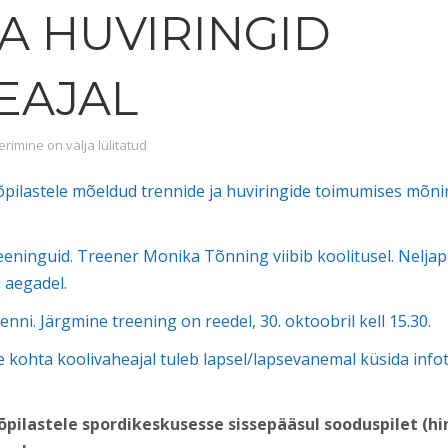
A HUVIRINGID
EAJAL
huviringid koolivaheajal
imine on välja lülitatud
n õpilastele mõeldud trennide ja huviringide toimumises mõn
reeninguid. Treener Monika Tõnning viibib koolitusel. Neljap
 aegadel.
enni. Järgmine treening on reedel, 30. oktoobril kell 15.30.
e kohta koolivaheajal tuleb lapsel/lapsevanemal küsida info
b õpilastele spordikeskusesse sissepääsul sooduspilet (hi