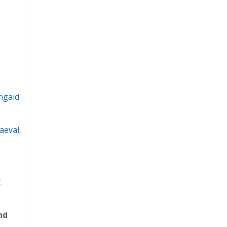
ingaid
äeval,
t
nd