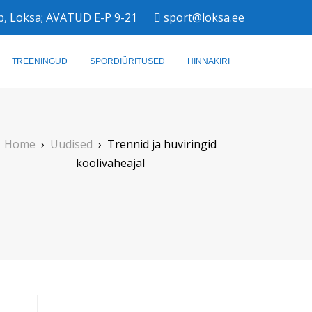
b, Loksa; AVATUD E-P 9-21
sport@loksa.ee
TREENINGUD
SPORDIÜRITUSED
HINNAKIRI
Home
›
Uudised
›
Trennid ja huviringid
koolivaheajal