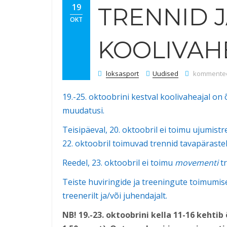
19
TRENNID J
OKT
KOOLIVAH
Trennid ja 
loksasport
Uudised
kommenteer
19.-25. oktoobrini kestval koolivaheajal o
muudatusi.
Teisipäeval, 20. oktoobril ei toimu ujumist
22. oktoobril toimuvad trennid tavapärastel
Reedel, 23. oktoobril ei toimu
movementi
tr
Teiste huviringide ja treeningute toimumis
treenerilt ja/või juhendajalt.
NB! 19.-23. oktoobrini kella 11-16 kehti