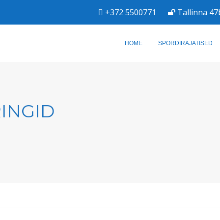
+372 5500771
Tallinna 47
HOME
SPORDIRAJATISED
RINGID