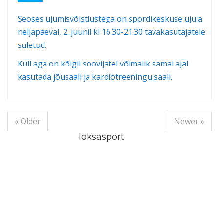
Seoses ujumisvõistlustega on spordikeskuse ujula
neljapäeval, 2. juunil kl 16.30-21.30 tavakasutajatele
suletud.
Küll aga on kõigil soovijatel võimalik samal ajal
kasutada jõusaali ja kardiotreeningu saali.
« Older
Newer »
loksasport