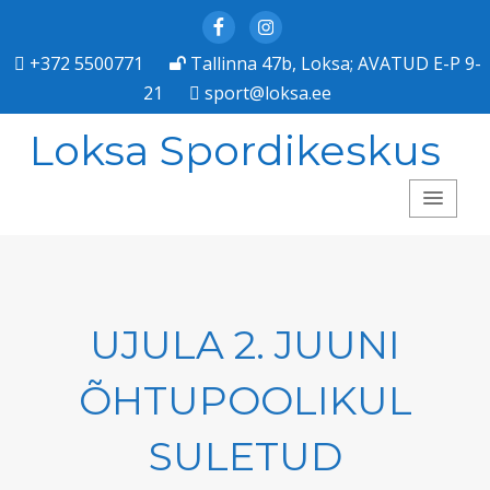
Facebook
Instagram
+372 5500771
Tallinna 47b, Loksa; AVATUD E-P 9-
21
sport@loksa.ee
Loksa Spordikeskus
UJULA 2. JUUNI
ÕHTUPOOLIKUL
SULETUD