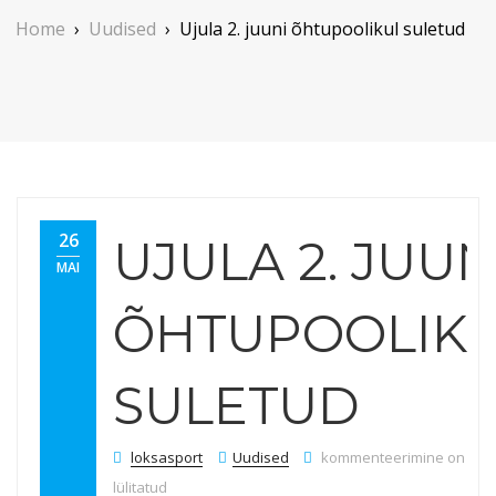
Home
›
Uudised
›
Ujula 2. juuni õhtupoolikul suletud
26
UJULA 2. JUUN
MAI
ÕHTUPOOLIK
SULETUD
Ujula 2. juuni õhtupoolikul
loksasport
Uudised
kommenteerimine on välj
lülitatud