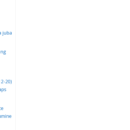
a juba
ing
12-20)
aps
te
umine