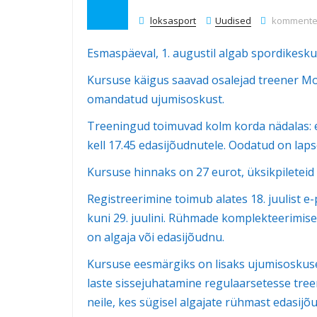
Ujumise in
loksasport
Uudised
kommenteer
Esmaspäeval, 1. augustil algab spordikeskus
Kursuse käigus saavad osalejad treener Mon
omandatud ujumisoskust.
Treeningud toimuvad kolm korda nädalas: es
kell 17.45 edasijõudnutele. Oodatud on lapse
Kursuse hinnaks on 27 eurot, üksikpileteid 
Registreerimine toimub alates 18. juulist e-
kuni 29. juulini. Rühmade komplekteerimise
on algaja või edasijõudnu.
Kursuse eesmärgiks on lisaks ujumisoskus
laste sissejuhatamine regulaarsetesse tr
neile, kes sügisel algajate rühmast edasijõ