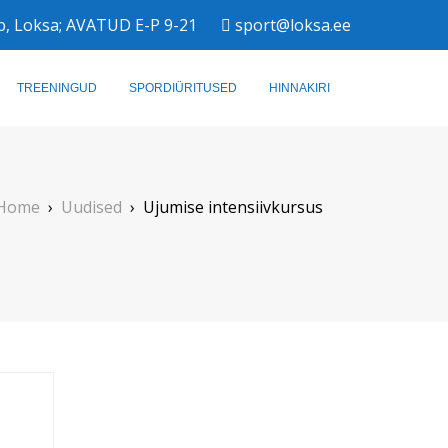
b, Loksa; AVATUD E-P 9-21
sport@loksa.ee
TREENINGUD
SPORDIÜRITUSED
HINNAKIRI
Home
›
Uudised
›
Ujumise intensiivkursus