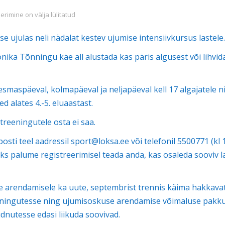
tensiivkursus
imine on välja lülitatud
e ujulas neli nädalat kestev ujumise intensiivkursus lastele.
ika Tõnningu käe all alustada kas päris algusest või lihvid
maspäeval, kolmapäeval ja neljapäeval kell 17 algajatele n
d alates 4.-5. eluaastast.
treeningutele osta ei saa.
posti teel aadressil sport@loksa.ee või telefonil 5500771 (kl 
ks palume registreerimisel teada anda, kas osaleda sooviv l
e arendamisele ka uute, septembrist trennis käima hakkava
eeningutesse ning ujumisoskuse arendamise võimaluse pakk
udnutesse edasi liikuda soovivad.