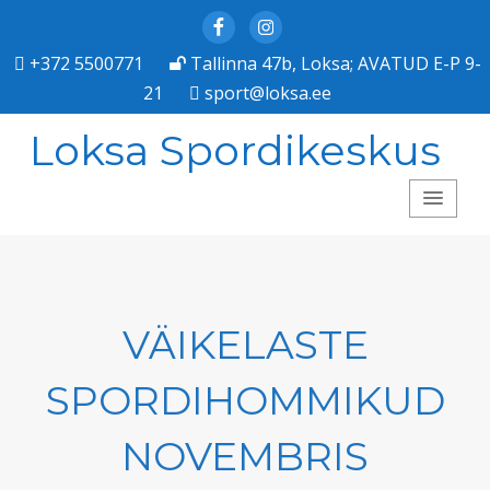
Facebook
Instagram
+372 5500771
Tallinna 47b, Loksa; AVATUD E-P 9-
21
sport@loksa.ee
Loksa Spordikeskus
VÄIKELASTE
SPORDIHOMMIKUD
NOVEMBRIS