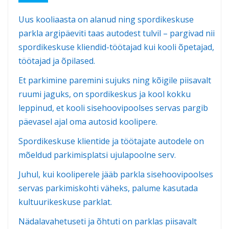
Uus kooliaasta on alanud ning spordikeskuse
parkla argipäeviti taas autodest tulvil – pargivad nii
spordikeskuse kliendid-töötajad kui kooli õpetajad,
töötajad ja õpilased.
Et parkimine paremini sujuks ning kõigile piisavalt
ruumi jaguks, on spordikeskus ja kool kokku
leppinud, et kooli sisehoovipoolses servas pargib
päevasel ajal oma autosid koolipere.
Spordikeskuse klientide ja töötajate autodele on
mõeldud parkimisplatsi ujulapoolne serv.
Juhul, kui kooliperele jääb parkla sisehoovipoolses
servas parkimiskohti väheks, palume kasutada
kultuurikeskuse parklat.
Nädalavahetuseti ja õhtuti on parklas piisavalt