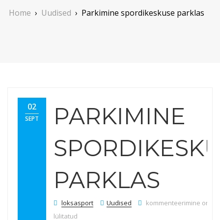
Home
›
Uudised
›
Parkimine spordikeskuse parklas
02
PARKIMINE
SEPT
SPORDIKESK
PARKLAS
Parkimine spordikeskuse
loksasport
Uudised
kommenteerimine on väl
lülitatud