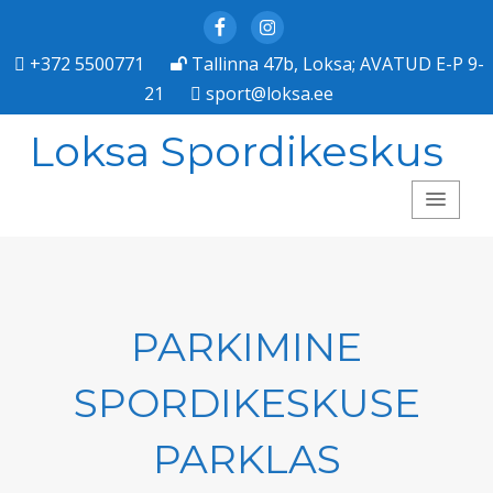
Facebook
Instagram
+372 5500771
Tallinna 47b, Loksa; AVATUD E-P 9-
21
sport@loksa.ee
Loksa Spordikeskus
PARKIMINE
SPORDIKESKUSE
PARKLAS