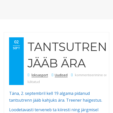
02
TANTSUTREN
SEPT
JÄÄB ÄRA
Tantsutrenn jääb ära
loksasport
Uudised
kommenteerimine on väl
lülitatud
Täna, 2. septembril kell 19 algama pidanud
tantsutrenn jääb kahjuks ära. Treener haigestus.
Loodetavasti terveneb ta kiiresti ning järgmisel