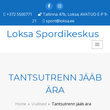
Facebook
Instagram
+372 5500771
Tallinna 47b, Loksa; AVATUD E-P 9-
21
sport@loksa.ee
Loksa Spordikeskus
TANTSUTRENN JÄÄB
ÄRA
Home
›
Uudised
›
Tantsutrenn jääb ära